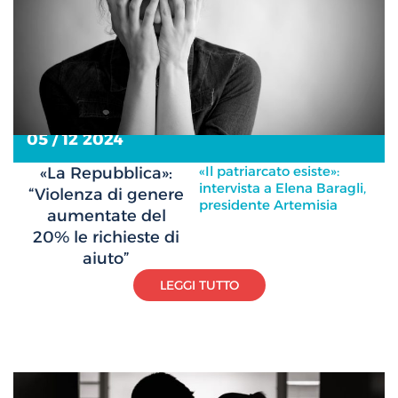
05 / 12 2024
«Il patriarcato esiste»:
«La Repubblica»:
intervista a Elena Baragli,
“Violenza di genere
presidente Artemisia
aumentate del
20% le richieste di
aiuto”
LEGGI TUTTO