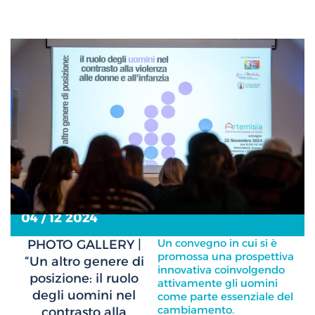
04 / 12 2024
Un convegno in cui si è
PHOTO GALLERY |
promossa una prospettiva
“Un altro genere di
innovativa coinvolgendo
posizione: il ruolo
attivamente gli uomini
degli uomini nel
come parte essenziale del
cambiamento.
contrasto alla