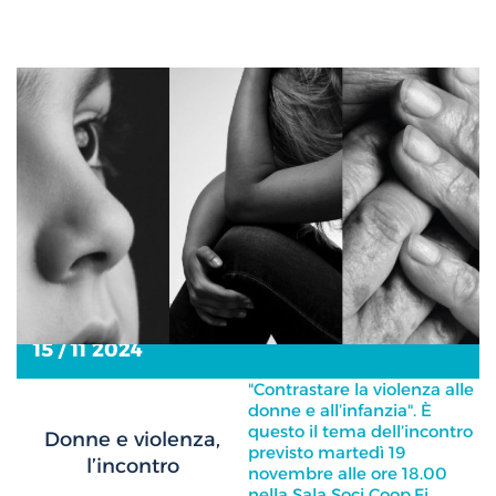
15 / 11 2024
"Contrastare la violenza alle
donne e all’infanzia". È
questo il tema dell’incontro
Donne e violenza,
previsto martedì 19
l’incontro
novembre alle ore 18.00
nella Sala Soci Coop.Fi