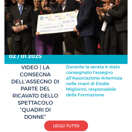
02 / 01 2025
Durante la serata è stato
VIDEO | LA
consegnato l'assegno
CONSEGNA
all'Associazione Artemisia
DELL’ASSEGNO DI
nelle mani di Elodie
PARTE DEL
Migliorini, responsabile
della Formazione.
RICAVATO DELLO
SPETTACOLO
“QUADRI DI
DONNE”
LEGGI TUTTO