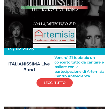
13 / 02 2025
Venerdì 21 febbraio un
concerto tutto da cantare e
ITALIANISSIMA Live
ballare con la
Band
partecipazione di Artemisia
Centro Antiviolenza
LEGGI TUTTO