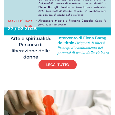
27 / 02 2025
Intervento di Elena Baragli
Arte e spiritualità.
dal titolo 𝑂𝑟𝑖𝑧𝑧𝑜𝑛𝑡𝑖 𝑑𝑖 𝑙𝑖𝑏𝑒𝑟𝑡𝑎̀.
Percorsi di
𝑃𝑟𝑖𝑛𝑐𝑖𝑝𝑖 𝑑𝑖 𝑐𝑎𝑚𝑏𝑖𝑎𝑚𝑒𝑛𝑡𝑜 𝑛𝑒𝑖
liberazione delle
𝑝𝑒𝑟𝑐𝑜𝑟𝑠𝑖 𝑑𝑖 𝑢𝑠𝑐𝑖𝑡𝑎 𝑑𝑎𝑙𝑙𝑎 𝑣𝑖𝑜𝑙𝑒𝑛𝑧𝑎
donne
LEGGI TUTTO