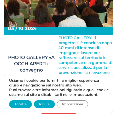
03 / 10 2024
PHOTO GALLERY: Il
progetto si è concluso dopo
40 mesi di intenso di
impegno e lavoro per
PHOTO GALLERY «A
rafforzare sul territorio le
competenze e la gamma di
OCCH APERTI»
servizi specializzati per la
convegno
prevenzione, la rilevazione
conclusivo del
precoce, la protezione e la
Usiamo i cookie per fornirti la miglior esperienza
progetto DREAM
presa in carico di minorenni
d'uso e navigazione sul nostro sito web.
vittime di maltrattamento e
Puoi trovare altre informazioni riguardo a quali cookie
abuso e di sostegno alla
usiamo sul sito o disabilitarli nelle
impostazioni
.
genitorialità degli adulti
protettivi.
Accetta
Rifiuta
Impostazioni
LEGGI TUTTO