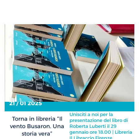
21 / 01 2025
Unisciti a noi per la
Torna in libreria “Il
presentazione del libro di
vento Busaron. Una
Roberta Luberti il 29
gennaio ore 18.00 | Libreria
storia vera”
Il Libraccio Firenze