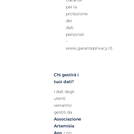
Garante
per la
protezione
dei
dati
personali
–
www.garanteprivacy.it).
Chi gestirà i
tuoi dati?
I dati degli
utenti
verranno
gestiti da
Associazione
Artemisia
Aps,
con