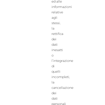
ed alle
informazioni
relative
agli
stessi;
la
rettifica
dei
dati
inesatti
o
l’integrazione
di
quelli
incompleti;
la
cancellazione
dei
dati
personali