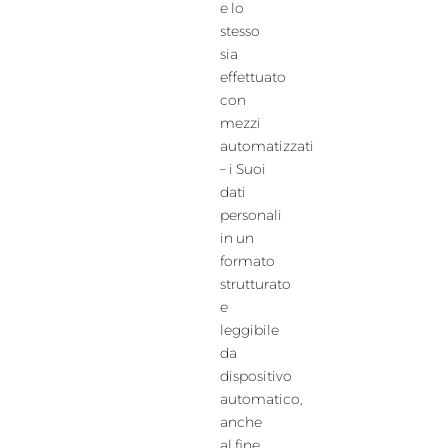
e lo
stesso
sia
effettuato
con
mezzi
automatizzati
– i Suoi
dati
personali
in un
formato
strutturato
e
leggibile
da
dispositivo
automatico,
anche
al fine