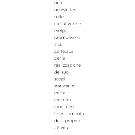
una
newsletter
sulle
iniziative che
svolge,
promuove, e
a cui
partecipa,
per la
realizzazione
dei suoi
scopi
statutari e
per la
raccolta
fondi per il
finanziamento
delle proprie
attività.