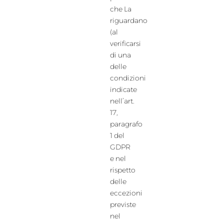
che La
riguardano
(al
verificarsi
di una
delle
condizioni
indicate
nell’art.
17,
paragrafo
1 del
GDPR
e nel
rispetto
delle
eccezioni
previste
nel