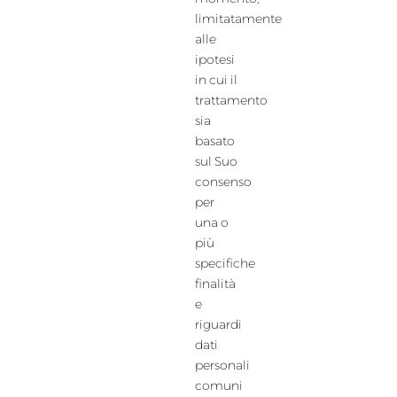
limitatamente
alle
ipotesi
in cui il
trattamento
sia
basato
sul Suo
consenso
per
una o
più
specifiche
finalità
e
riguardi
dati
personali
comuni