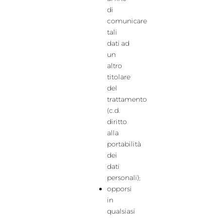
di
comunicare
tali
dati ad
un
altro
titolare
del
trattamento
(c.d.
diritto
alla
portabilità
dei
dati
personali);
opporsi
in
qualsiasi