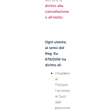
lett. b) (c.d.
diritto alla
cancellazione
o all’oblio
).
Ogni utente,
ai sensi del
Reg. Eu
679/2016 ha
diritto di:
chiedere
al
Titolare
l’accesso
ai Suoi
dati
personali