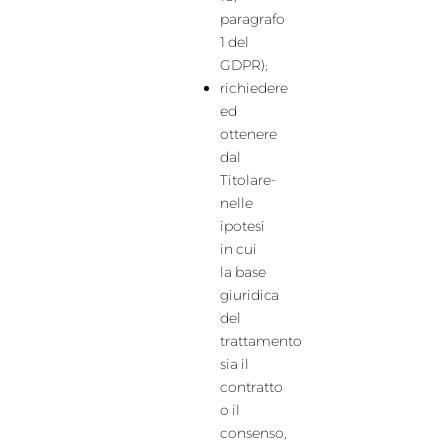
paragrafo
1 del
GDPR);
richiedere
ed
ottenere
dal
Titolare-
nelle
ipotesi
in cui
la base
giuridica
del
trattamento
sia il
contratto
o il
consenso,