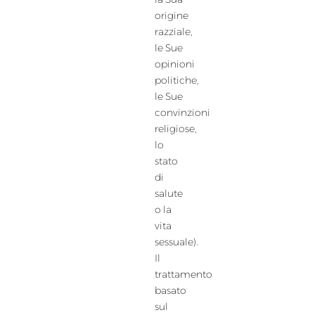
origine
razziale,
le Sue
opinioni
politiche,
le Sue
convinzioni
religiose,
lo
stato
di
salute
o la
vita
sessuale).
Il
trattamento
basato
sul