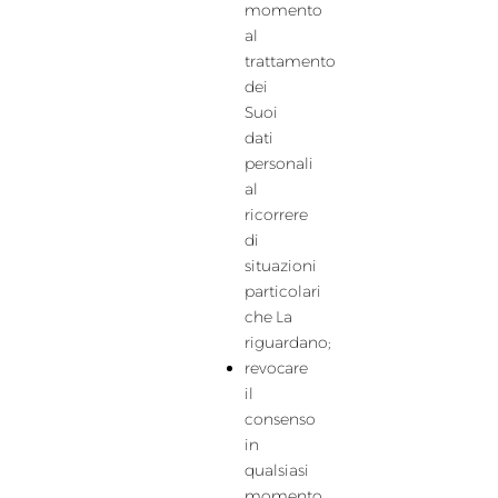
momento
al
trattamento
dei
Suoi
dati
personali
al
ricorrere
di
situazioni
particolari
che La
riguardano;
revocare
il
consenso
in
qualsiasi
momento,