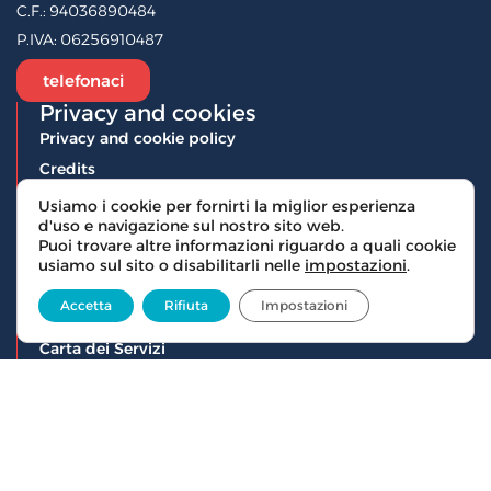
C.F.:
94036890484
P.IVA:
06256910487
telefonaci
Privacy and cookies
Privacy and cookie policy
Credits
Documenti
Usiamo i cookie per fornirti la miglior esperienza
d'uso e navigazione sul nostro sito web.
Statuto associazione
Puoi trovare altre informazioni riguardo a quali cookie
Bilancio Sociale Artemisia
usiamo sul sito o disabilitarli nelle
impostazioni
.
Codice etico
Accetta
Rifiuta
Impostazioni
Informativa Privacy
Carta dei Servizi
Child Policy
Organigramma
Iscriviti alla Newsletter