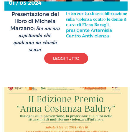
01 / 03 2024
Intervento di 𝐬𝐞𝐧𝐬𝐢𝐛𝐢𝐥𝐢𝐳𝐳𝐚𝐳𝐢𝐨𝐧𝐞
Presentazione del
𝐬𝐮𝐥𝐥𝐚 𝐯𝐢𝐨𝐥𝐞𝐧𝐳𝐚 𝐜𝐨𝐧𝐭𝐫𝐨 𝐥𝐞 𝐝𝐨𝐧𝐧𝐞 a
libro di Michela
cura di 𝐄𝐥𝐞𝐧𝐚 𝐁𝐚𝐫𝐚𝐠𝐥𝐢,
Marzano: 𝑺𝒕𝒐 𝒂𝒏𝒄𝒐𝒓𝒂
presidente Artemisia
𝒂𝒔𝒑𝒆𝒕𝒕𝒂𝒏𝒅𝒐 𝒄𝒉𝒆
Centro Antiviolenza
𝒒𝒖𝒂𝒍𝒄𝒖𝒏𝒐 𝒎𝒊 𝒄𝒉𝒊𝒆𝒅𝒂
𝒔𝒄𝒖𝒔𝒂
LEGGI TUTTO