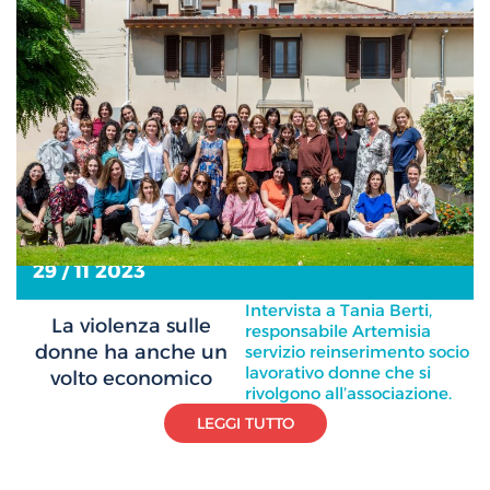
29 / 11 2023
Intervista a Tania Berti,
La violenza sulle
responsabile Artemisia
donne ha anche un
servizio reinserimento socio
lavorativo donne che si
volto economico
rivolgono all’associazione.
LEGGI TUTTO