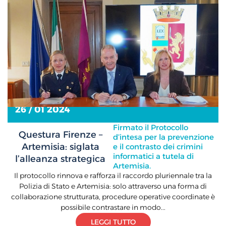
26 / 01 2024
Firmato il Protocollo
Questura Firenze –
d’intesa per la prevenzione
Artemisia: siglata
e il contrasto dei crimini
informatici a tutela di
l’alleanza strategica
Artemisia.
Il protocollo rinnova e rafforza il raccordo pluriennale tra la
Polizia di Stato e Artemisia: solo attraverso una forma di
collaborazione strutturata, procedure operative coordinate è
possibile contrastare in modo...
LEGGI TUTTO