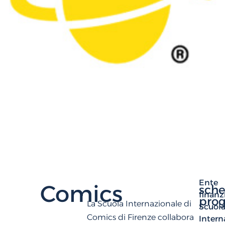
Ente
Comics
sch
finanz
prog
La Scuola Internazionale di
Scuol
Comics di Firenze collabora
Intern