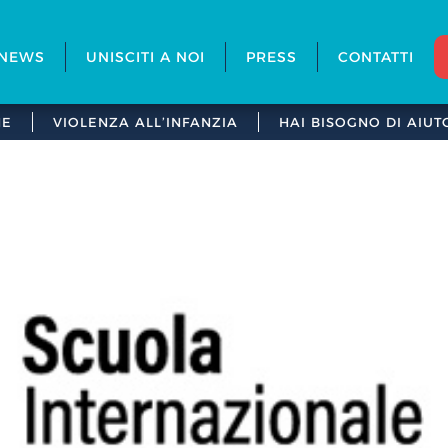
NEWS
UNISCITI A NOI
PRESS
CONTATTI
NE
VIOLENZA ALL’INFANZIA
HAI BISOGNO DI AIUT