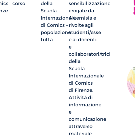
mics
corso
della
sensibilizzazione
enze
Scuola
erogate da
Internazionale
Artemisia e
di Comics –
rivolte agli
popolazione
studenti/esse
tutta
e ai docenti
e
collaboratori/trici
della
Scuola
Internazionale
di Comics
di Firenze.
Attività di
informazione
e
comunicazione
attraverso
materiale