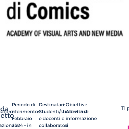
Periodo di
Destinatari:
Obiettivi:
eda
Ti
iatore:
riferimento:
Studenti/studentesse
Attività di
etto
a
Febbraio
e docenti e
informazione
azionale
2024 – in
collaboratori
e