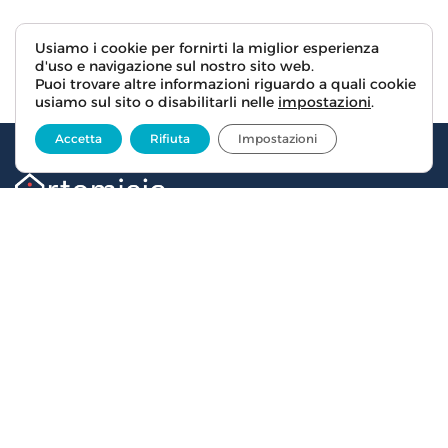
Usiamo i cookie per fornirti la miglior esperienza
d'uso e navigazione sul nostro sito web.
Puoi trovare altre informazioni riguardo a quali cookie
usiamo sul sito o disabilitarli nelle
impostazioni
.
Accetta
Rifiuta
Impostazioni
CENTRO ANTIVIOLENZA
Via del Mezzetta, 1/int. – 50135 Firenze
C.F.:
94036890484
P.IVA:
06256910487
telefonaci
Privacy and cookies
Privacy and cookie policy
Credits
Documenti