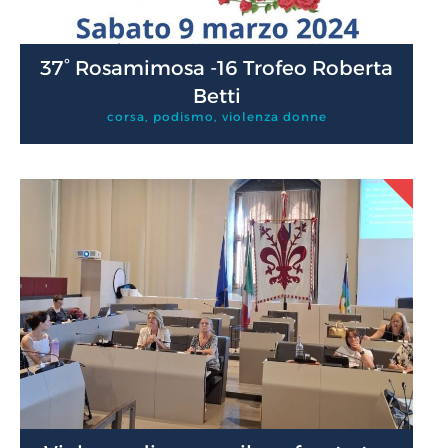
37° Rosamimosa -16 Trofeo Roberta
Betti
corsa
,
podismo
,
violenza donne