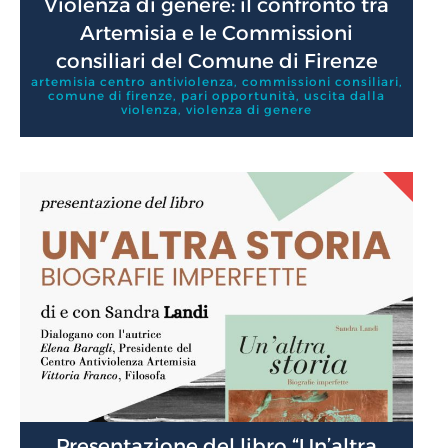
Violenza di genere: il confronto tra
Artemisia e le Commissioni
consiliari del Comune di Firenze
artemisia centro antiviolenza
,
commissioni consiliari
,
comune di firenze
,
pari opportunità
,
uscita dalla
violenza
,
violenza di genere
Presentazione del libro “Un’altra