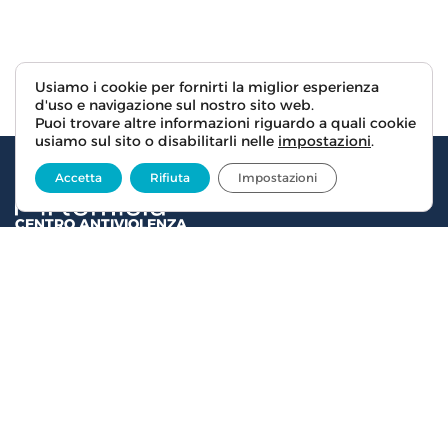
Usiamo i cookie per fornirti la miglior esperienza
d'uso e navigazione sul nostro sito web.
Puoi trovare altre informazioni riguardo a quali cookie
usiamo sul sito o disabilitarli nelle
impostazioni
.
Accetta
Rifiuta
Impostazioni
CENTRO ANTIVIOLENZA
Via del Mezzetta, 1/int. – 50135 Firenze
C.F.:
94036890484
P.IVA:
06256910487
telefonaci
Privacy and cookies
Privacy and cookie policy
Credits