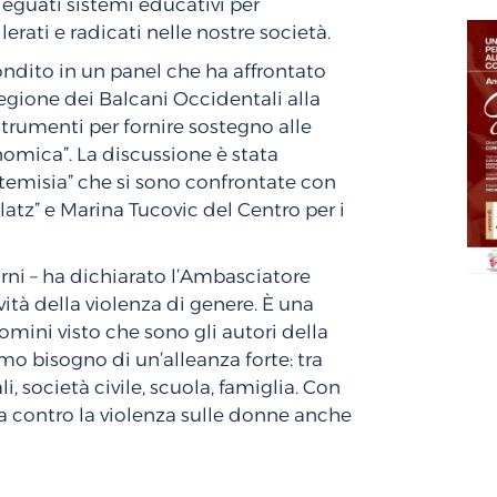
eguati sistemi educativi per
ati e radicati nelle nostre società.
ondito in un panel che ha affrontato
gione dei Balcani Occidentali alla
 strumenti per fornire sostegno alle
nomica”. La discussione è stata
rtemisia” che si sono confrontate con
atz” e Marina Tucovic del Centro per i
ni – ha dichiarato l’Ambasciatore
avità della violenza di genere. È una
omini visto che sono gli autori della
mo bisogno di un’alleanza forte: tra
li, società civile, scuola, famiglia. Con
a contro la violenza sulle donne anche