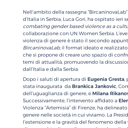
Nell’ambito della rassegna “BircaninovaLab”
d’Italia in Serbia, Luca Gori, ha ospitato ieri 
combating gender based violence as a cult
collaborazione con UN Women Serbia. L’event
violenza di genere è stato il secondo appu
BircaninovaLab
, il format ideato e realizza
che si propone di creare uno spazio di conf
temi di attualità, promuovendo la discussion
dall’Italia e dalla Serbia.
Dopo i saluti di apertura di
Eugenia Gresta
,
stata inaugurata da
Brankica Jankovic
, Co
dell’uguaglianza di genere, e
Milana Rikano
Successivamente, l’intervento affidato a
Ele
Violenza “Artemisia” di Firenze, ha delineato 
genere nelle società in cui viviamo. La Pres
l’estensione e la gravità del fenomeno della