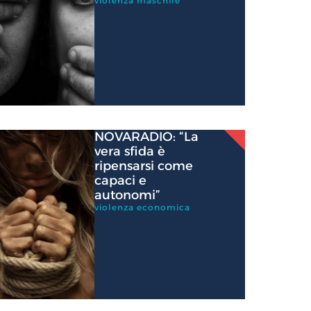
violenza maschile
NOVARADIO: “La
vera sfida è
ripensarsi come
capaci e
autonomi”
violenza economica