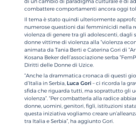
di un cambio di paradigma culturale e di ad
combattere comportamenti ancora oggi toller
Il tema è stato quindi ulteriormente approf
numerose questioni dai femminicidi nella re
violenza di genere tra gli adolescenti, dagli
donne vittime di violenza alla “violenza eco
animata da Tania Berti e Caterina Gori di “A
Kosana Beker dell’associazione serba “FemPl
Diritti delle Donne di Uzice.
“Anche la drammatica cronaca di questi gior
d’Italia in Serbia,
Luca Gori
– ci ricorda la gr
sfida che riguarda tutti, ma soprattutto gli u
violenza”. “Per combatterla alla radice abbia
donne, uomini, genitori, figli, istituzioni stata
questa iniziativa vogliamo creare un’alleanz
tra Italia e Serbia”, ha aggiunto Gori.