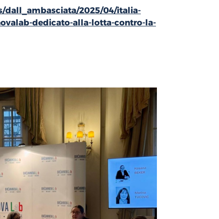
s/dall_ambasciata/2025/04/italia-
valab-dedicato-alla-lotta-contro-la-