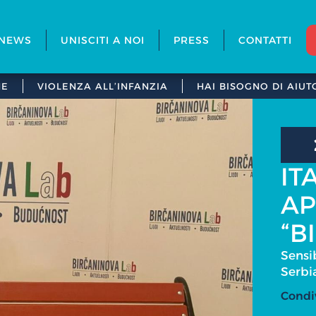
NEWS
UNISCITI A NOI
PRESS
CONTATTI
NE
VIOLENZA ALL’INFANZIA
HAI BISOGNO DI AIUT
IT
AP
“B
Sensi
Serbi
Condi