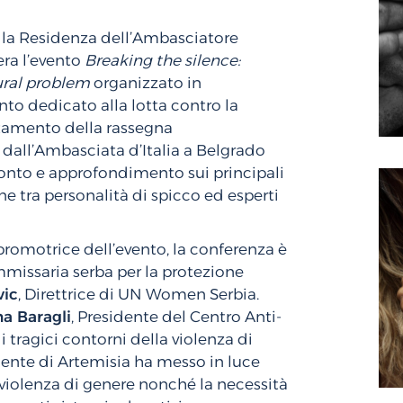
 la Residenza dell’Ambasciatore
sera l’evento
Breaking the silence:
ural problem
organizzato in
o dedicato alla lotta contro la
ntamento della rassegna
to dall’Ambasciata d’Italia a Belgrado
ronto e approfondimento sui principali
e tra personalità di spicco ed esperti
 promotrice dell’evento, la conferenza è
mmissaria serba per la protezione
vic
, Direttrice di UN Women Serbia.
na Baragli
, Presidente del Centro Anti-
i tragici contorni della violenza di
idente di Artemisia ha messo in luce
 violenza di genere nonché la necessità