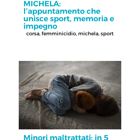
MICHELA:
l’appuntamento che
unisce sport, memoria e
impegno
corsa
,
femminicidio
,
michela
,
sport
Minori maltrattati: in 5