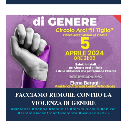
𝐅𝐀𝐂𝐂𝐈𝐀𝐌𝐎 𝐑𝐔𝐌𝐎𝐑𝐄 𝐂𝐎𝐍𝐓𝐑𝐎 𝐋𝐀
𝐕𝐈𝐎𝐋𝐄𝐍𝐙𝐀 𝐃𝐈 𝐆𝐄𝐍𝐄𝐑𝐄
#violenza #donne #feminist #femminicidio #abuso
#artemisiacentroantiviolenza #wavecon2023